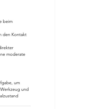
re beim 
m den Kontakt 
irekter 
eine moderate 
ufgabe, um 
en Werkzeug und 
alzustand 