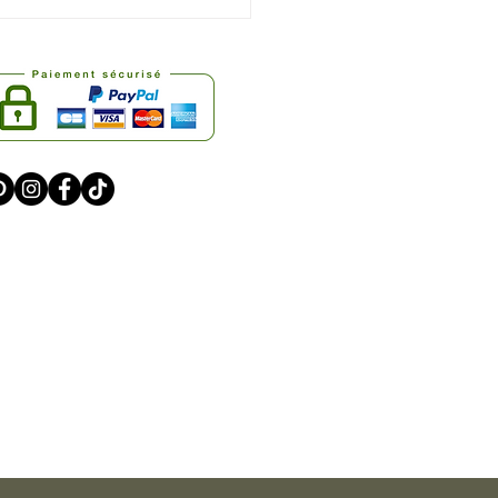
einigen Sie
stahlschmuck:
ständige Anleitung