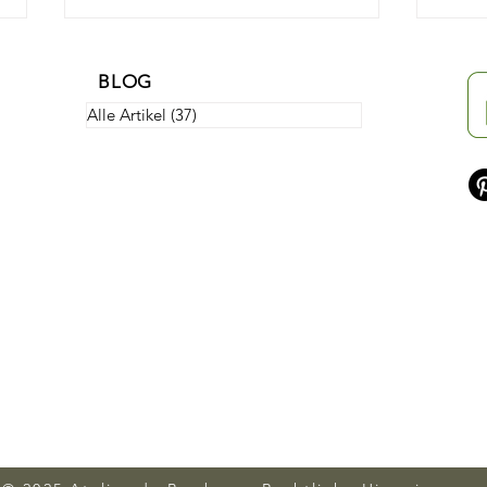
BLOG
Alle Artikel
(37)
37 Beiträge
So bringen Sie Marmor zum
So r
Glänzen: Die komplette
Edel
Anleitung zur
Voll
Wiederherstellung des
Glanzes Ihrer
Marmoroberflächen