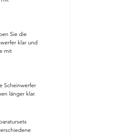
ben Sie die 
werfer klar und 
e mit 
e Scheinwerfer 
en länger klar.
aratursets 
 verschiedene 