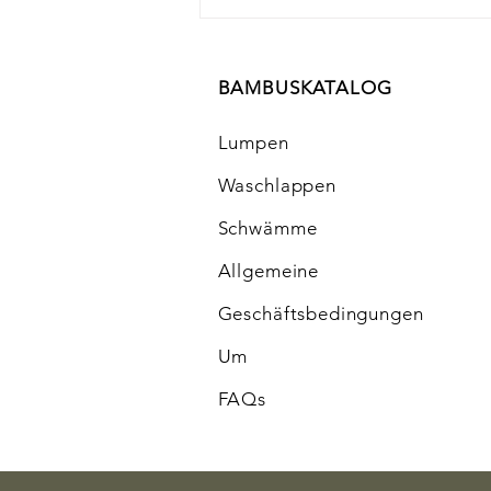
BAMBUSKATALOG
Lumpen
Waschlappen
Schwämme
Kann man einen
Fernsehbildschirm mit
Allgemeine
Fensterreiniger reinigen?
Geschäftsbedingungen
Um
FAQs