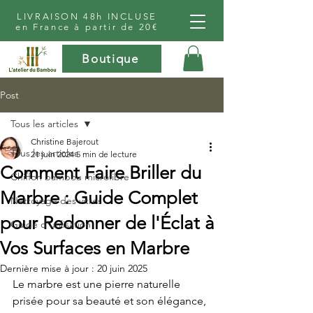
LIVRAISON 48h INCLUSE
en France à partir de 20€
Boutique
Post
Tous les articles
Christine Bajerout
Tous les articles
21 juin 2024
5 min de lecture
Comment Faire Briller du
Chiffon bambou microfibre
Marbre : Guide Complet
Nettoyage des vitres
pour Redonner de l'Éclat à
Guide d'utilisation
Vos Surfaces en Marbre
Dernière mise à jour :
20 juin 2025
Le marbre est une pierre naturelle 
prisée pour sa beauté et son élégance, 