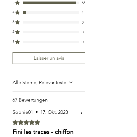
5
63
4
4
3
0
2
0
1
0
Laisser un avis
Alle Sterne, Relevanteste
67 Bewertungen
Sophie01
•
17. Okt. 2023
Mit 5 von 5 Sternen bewertet.
Fini les traces - chiffon