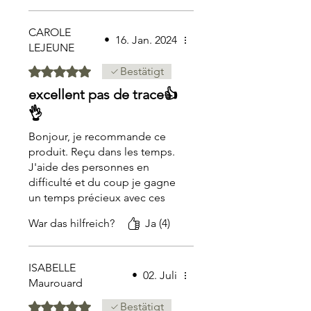
CAROLE
•
16. Jan. 2024
LEJEUNE
Mit 5 von 5 Sternen bewertet.
Bestätigt
excellent pas de trace👍
👌
Bonjour, je recommande ce
produit. Reçu dans les temps.
J'aide des personnes en
difficulté et du coup je gagne
un temps précieux avec ces
articles et passe plus de
War das hilfreich?
Ja (4)
temps auprès de mes clients
Je suis très hésitante sur
toutes ses propositions
ISABELLE
d'articles, mais vraiment je ne
•
02. Juli
Maurouard
regrette pas mon
investissement et vais en
Mit 5 von 5 Sternen bewertet.
Bestätigt