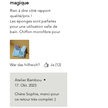
magique
Rien à dire côté rapport
qualité/prix !
Les éponges sont parfaites
pour une utilisation salle de
bain. Chiffon microfibre pour
essuyer permet d'enlever
toutes les traces.
Je recommande sans
problème
War das hilfreich?
Ja (12)
Atelier Bambou
•
17. Okt. 2023
Chère Sophie, merci pour
ce retour très complet :)