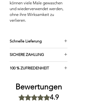
können viele Male gewaschen
und wiederverwendet werden,
ohne ihre Wirksamkeit zu
verlieren.
Schnelle Lieferung
Schnelle Lieferung
SICHERE ZAHLUNG
100 % sichere Zahlungen: SSL-
100 % ZUFRIEDENHEIT
Protokoll (Secure Socket Layer) und
Zertifizierung. Wir haben uns für die
Zufrieden oder Rückerstattung
weltweit führenden Anbieter von
innerhalb von 15 Tagen.
Online-Zahlungen STRIPE (Bankkarte)
Bewertungen
und PAYPAL entschieden.
4.9
Mit 4,9 von 5 Sternen bewertet.