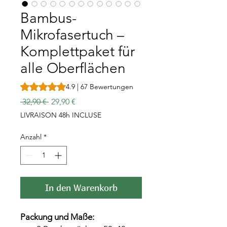
Bambus-
Mikrofasertuch –
Komplettpaket für
alle Oberflächen
Das Rating beträgt 4.9 von fünf Sternen, basierend auf 6
4.9 | 67 Bewertungen
Standardpreis
Sale-
 32,90 € 
29,90 €
Preis
LIVRAISON 48h INCLUSE
Anzahl
*
In den Warenkorb
Packung und Maße: