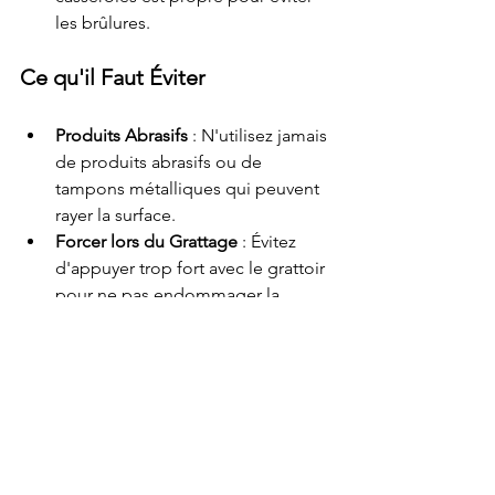
les brûlures.
Ce qu'il Faut Éviter
Produits Abrasifs
 : N'utilisez jamais 
de produits abrasifs ou de 
tampons métalliques qui peuvent 
rayer la surface.
Forcer lors du Grattage
 : Évitez 
d'appuyer trop fort avec le grattoir 
pour ne pas endommager la 
plaque.
Conclusion
Nettoyer des plaques vitrocéramiques 
brûlées peut sembler une tâche ardue, 
mais avec les bonnes méthodes et les 