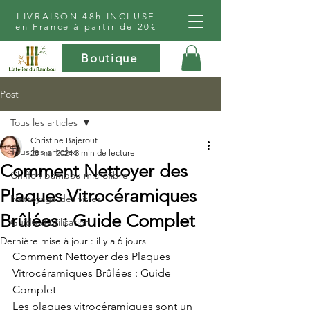
LIVRAISON 48h INCLUSE
en France à partir de 20€
Boutique
Post
Tous les articles
Christine Bajerout
Tous les articles
28 mai 2024
3 min de lecture
Comment Nettoyer des
Chiffon bambou microfibre
Plaques Vitrocéramiques
Nettoyage des vitres
Brûlées : Guide Complet
Guide d'utilisation
Dernière mise à jour :
il y a 6 jours
Comment Nettoyer des Plaques 
Vitrocéramiques Brûlées : Guide 
Complet
Les plaques vitrocéramiques sont un 