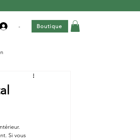
-
Boutique
on
al
térieur. 
nt. Si vous 