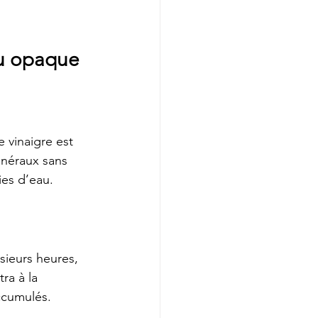
nu opaque
 vinaigre est 
inéraux sans 
ies d’eau.
sieurs heures, 
ra à la 
accumulés.