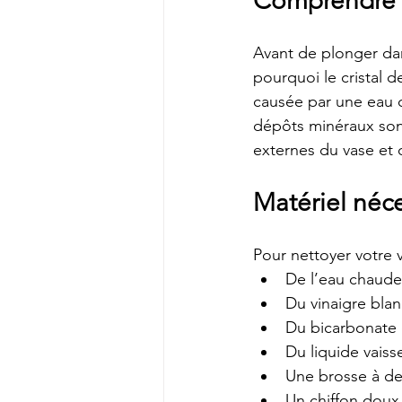
Comprendre l’
Avant de plonger da
pourquoi le cristal d
causée par une eau du
dépôts minéraux sont
externes du vase et c
Matériel néc
Pour nettoyer votre v
De l’eau chaude
Du vinaigre blan
Du bicarbonate
Du liquide vaiss
Une brosse à d
Un chiffon doux