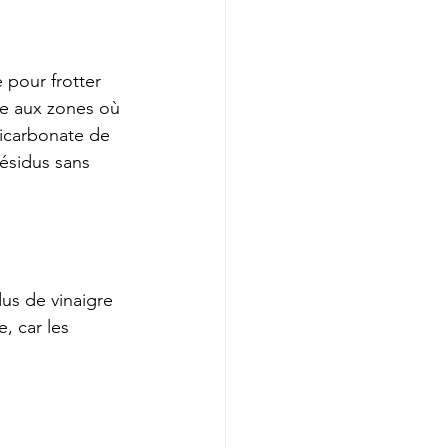
 pour frotter 
ère aux zones où 
bicarbonate de 
ésidus sans 
us de vinaigre 
, car les 