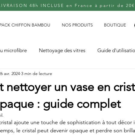
LIVRAISON 48h INCLUSE en France à partir de 20€
PACK CHIFFON BAMBOU
NOS PRODUITS
BOUTIQUE
u microfibre
Nettoyage des vitres
Guide d'utilisati
26 avr. 2024
3 min de lecture
ettoyer un vase en crist
paque : guide complet
il.
cristal ajoute une touche de sophistication à tout décor in
mps, le cristal peut devenir opaque et perdre son brilla