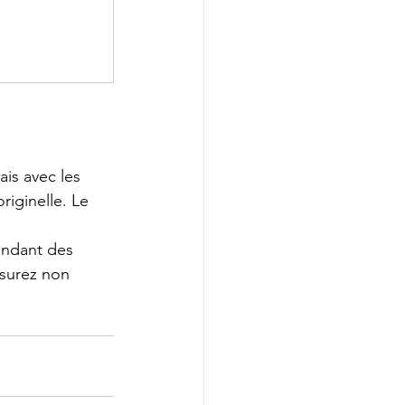
is avec les 
iginelle. Le 
endant des 
ssurez non 